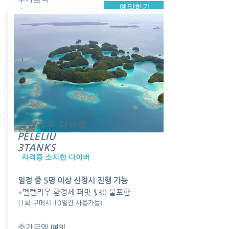
예약하기
$60
펠렐리우 다이빙
PELELIU
3TANKS
​자격증 소지한 다이버
일정 중 5명 이상 신청시 진행 가능
*펠렐리우 환경세 퍼밋 $30 불포함
(1회 구매시 10일간 사용가능)
​추가금액
(퍼밋