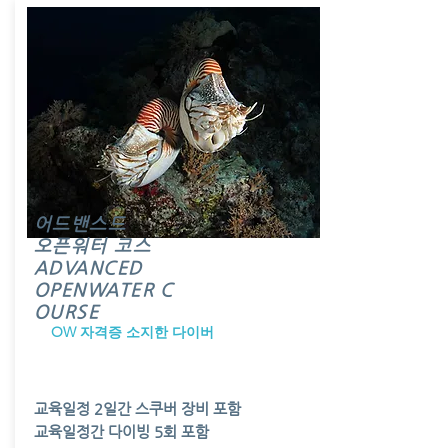
예약하기
$550
​판매가
어드밴스드
오픈워터 코스
ADVANCED
OPENWATER C
OURSE
​OW 자격증 소지한 다이버
교육일정 2일간 스쿠버 장비 포함
교육일정간 다이빙 5회 포함