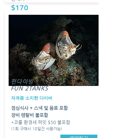
$170
펀다이빙
FUN 2TANKS
​자격증 소지한 다이버
​점심식사 + 스낵 및 음료 포함
장비 렌탈비 불포함
*코롤 환경세 퍼밋 $50 불포함
(1회 구매시 10일간 사용가능)
예약하기