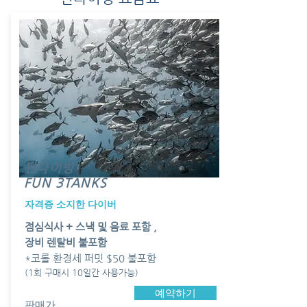
펀다이빙
FUN 3TANKS
​자격증 소지한 다이버
​점심식사 + 스낵 및 음료 포함 ,
장비 렌탈비 불포함
*코롤 환경세 퍼밋 $50 불포함
(1회 구매시 10일간 사용가능)
예약하기
​판매가