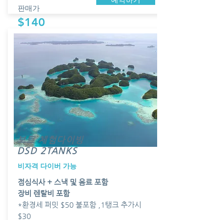
판매가
$140
보트 체험다이빙
DSD 2TANKS
​비자격 다이버 가능
점심식사
+ 스낵 및 음료 포함
장비 렌탈비 포함
*환경세 퍼밋 $50 불포함 ,1탱크 추가시
$30