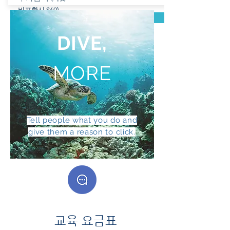
비포함시 $60)
예약하기
$30
DIVE,
MORE
Tell people what you do and
give them a reason to click.
​교육 요금표