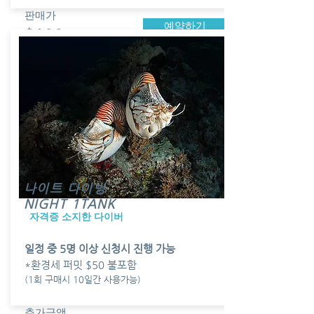
​판매가
예약하기
$100
나이트 다이빙
NIGHT 1TANK
​자격증 소지한 다이버
일정 중 5명 이상 신청시 진행 가능
*환경세 퍼밋 $50 불포함
(1회 구매시 10일간 사용가능)
추가금액