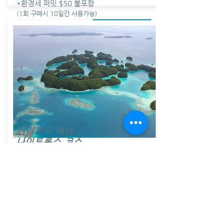
*환경세 퍼밋 $50 불포함
(1회 구매시 10일간 사용가능)
예약하기
$550
추가금액
엔리치드 에어
나이트록스 코스
NITROX
COURSE
​OW 이상 자격증 소지한 다이버
PADI 나이트록스